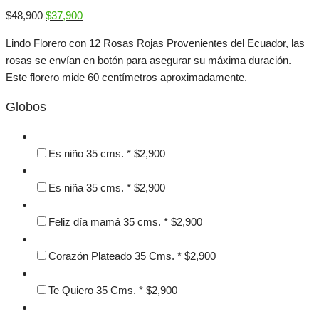
El
El
$
48,900
$
37,900
precio
precio
Lindo Florero con 12 Rosas Rojas Provenientes del Ecuador, las
original
actual
rosas se envían en botón para asegurar su máxima duración.
era:
es:
Este florero mide 60 centímetros aproximadamente.
$48,900.
$37,900.
Globos
Es niño 35 cms.
*
$
2,900
Es niña 35 cms.
*
$
2,900
Feliz día mamá 35 cms.
*
$
2,900
Corazón Plateado 35 Cms.
*
$
2,900
Te Quiero 35 Cms.
*
$
2,900