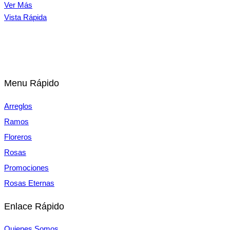
precio
precio
Ver Más
original
actual
Vista Rápida
era:
es:
$78,900.
$59,900.
Menu Rápido
Arreglos
Ramos
Floreros
Rosas
Promociones
Rosas Eternas
Enlace Rápido
Quienes Somos