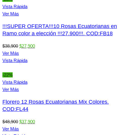
Vista Rápida
Ver Más
!!!SUPER OFERTA!!!10 Rosas Ecuatorianas en
Ramo color a elección !!!27.900!!!. COD:FB18
El
El
$
38,900
$
27,900
precio
precio
Ver Más
original
actual
Vista Rápida
era:
es:
$38,900.
$27,900.
-22%
Vista Rápida
Ver Más
Florero 12 Rosas Ecuatorianas Mix Colores.
COD:FL44
El
El
$
48,900
$
37,900
precio
precio
Ver Más