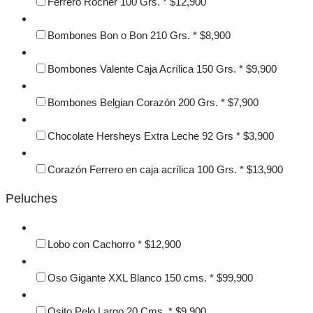
Ferrero Rocher 100 Grs.
*
$
12,900
Bombones Bon o Bon 210 Grs.
*
$
8,900
Bombones Valente Caja Acrílica 150 Grs.
*
$
9,900
Bombones Belgian Corazón 200 Grs.
*
$
7,900
Chocolate Hersheys Extra Leche 92 Grs
*
$
3,900
Corazón Ferrero en caja acrílica 100 Grs.
*
$
13,900
Peluches
Lobo con Cachorro
*
$
12,900
Oso Gigante XXL Blanco 150 cms.
*
$
99,900
Osito Pelo Largo 20 Cms.
*
$
9,900