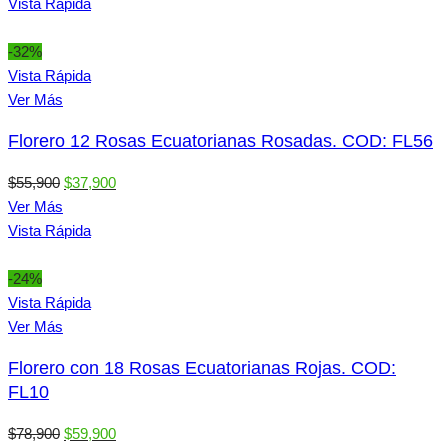
original
actual
Vista Rápida
era:
es:
$48,900.
$37,900.
-32%
Vista Rápida
Ver Más
Florero 12 Rosas Ecuatorianas Rosadas. COD: FL56
El
El
$
55,900
$
37,900
precio
precio
Ver Más
original
actual
Vista Rápida
era:
es:
$55,900.
$37,900.
-24%
Vista Rápida
Ver Más
Florero con 18 Rosas Ecuatorianas Rojas. COD:
FL10
El
El
$
78,900
$
59,900